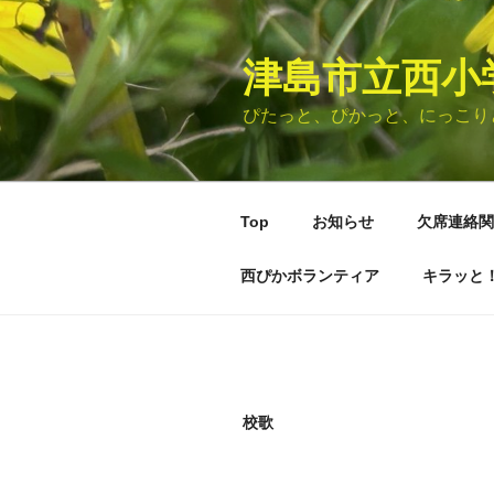
コ
ン
津島市立西小
テ
ン
ぴたっと、ぴかっと、にっこり
ツ
へ
ス
キ
Top
お知らせ
欠席連絡関
ッ
プ
西ぴかボランティア
キラッと
校歌