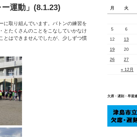
動」(8.1.23)
月
火
ーに取り組んでいます。バトンの練習を
5
6
・とたくさんのことをこなしていかなけ
ことはできませんでしたが、少しずつ慣
12
13
19
20
26
27
« 12月
欠席・遅刻・早退