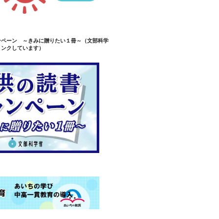
ンペーン ～きみに贈りたい１冊～（文部科学
リンクしています）