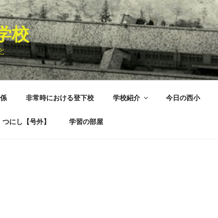
学校
と
係
非常時における登下校
学校紹介
今日の西小
！つにし【号外】
学習の部屋