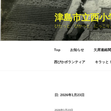
コ
ン
津島市立西小
テ
ン
ぴたっと、ぴかっと、にっこり
ツ
へ
ス
キ
Top
お知らせ
欠席連絡関
ッ
プ
西ぴかボランティア
キラッと
日: 2026年1月23日
投
2026年1月23日