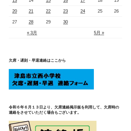
13
14
15
16
17
18
19
20
21
22
23
24
25
26
27
28
29
30
« 3月
5月 »
欠席・遅刻・早退連絡はここから
令和６年６月１３日より、欠席連絡掲示板を利用して、欠席時の
連絡をさせていただく場合もございます。