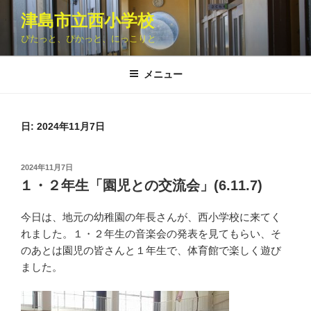
コ
津島市立西小学校
ン
ぴたっと、ぴかっと、にっこりと
テ
ン
ツ
メニュー
へ
ス
キ
日: 2024年11月7日
ッ
プ
投
2024年11月7日
稿
１・２年生「園児との交流会」(6.11.7)
日:
今日は、地元の幼稚園の年長さんが、西小学校に来てく
れました。１・２年生の音楽会の発表を見てもらい、そ
のあとは園児の皆さんと１年生で、体育館で楽しく遊び
ました。