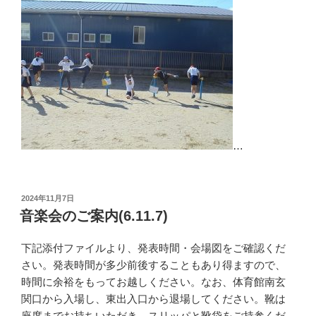
…
投
2024年11月7日
稿
音楽会のご案内(6.11.7)
日:
下記添付ファイルより、発表時間・会場図をご確認くだ
さい。発表時間が多少前後することもあり得ますので、
時間に余裕をもってお越しください。なお、体育館南玄
関口から入場し、東出入口から退場してください。靴は
座席までお持ちいただき、スリッパと靴袋をご持参くだ