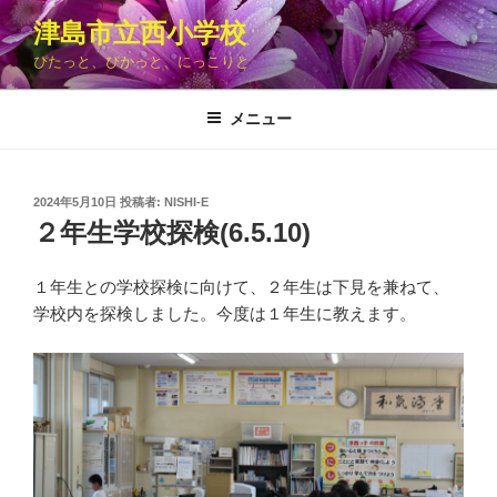
コ
津島市立西小学校
ン
ぴたっと、ぴかっと、にっこりと
テ
ン
ツ
メニュー
へ
ス
キ
投
2024年5月10日
投稿者:
NISHI-E
稿
ッ
２年生学校探検(6.5.10)
日:
プ
１年生との学校探検に向けて、２年生は下見を兼ねて、
学校内を探検しました。今度は１年生に教えます。