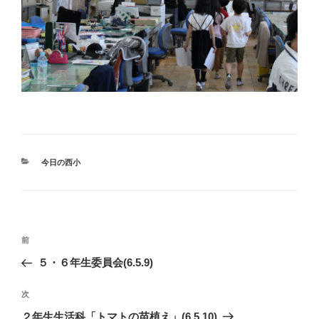
カ
今日の西小
テ
ゴ
リ
ー
投
過
前
稿
去
５・６年生委員会(6.5.9)
ナ
の
ビ
投
次
次
稿
ゲ
の
２年生生活科「トマトの苗植え」(6.5.10)