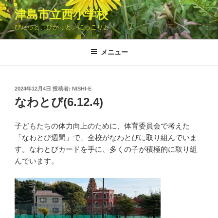
コ
津島市立西小学校
ン
ぴたっと、ぴかっと、にっこりと
テ
ン
ツ
メニュー
へ
ス
キ
投
2024年12月4日
投稿者:
NISHI-E
稿
ッ
なわとび(6.12.4)
日:
プ
子どもたちの体力向上のために、体育委員会で考えた
「なわとび週間」で、全校がなわとびに取り組んでいま
す。なわとびカードを手に、多くの子が積極的に取り組
んでいます。