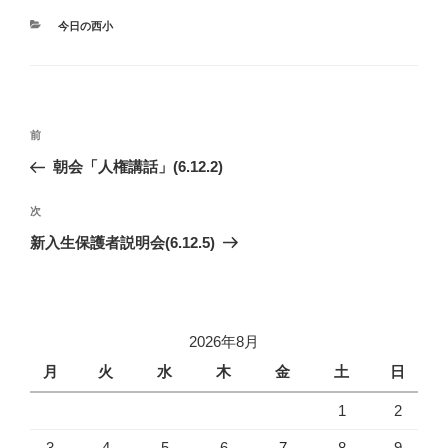
カ
今日の西小
テ
ゴ
リ
ー
投
過
前
稿
去
朝会「人権講話」(6.12.2)
ナ
の
ビ
投
次
次
稿
ゲ
の
新入生保護者説明会(6.12.5)
投
ー
稿
シ
ョ
2026年8月
ン
月
火
水
木
金
土
日
1
2
3
4
5
6
7
8
9