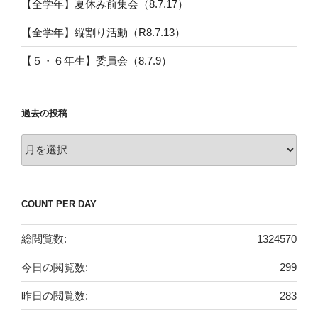
【全学年】夏休み前集会（8.7.17）
【全学年】縦割り活動（R8.7.13）
【５・６年生】委員会（8.7.9）
過去の投稿
過
去
の
投
COUNT PER DAY
稿
総閲覧数:
1324570
今日の閲覧数:
299
昨日の閲覧数:
283