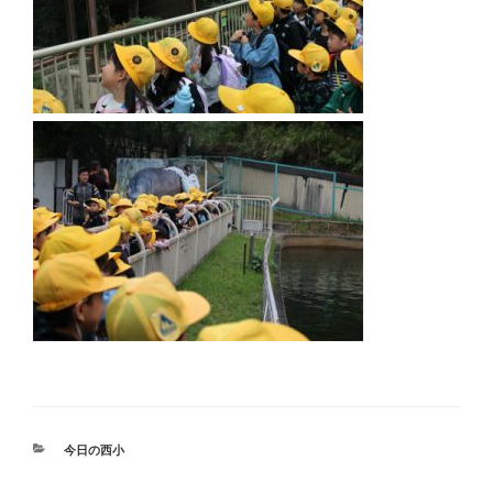
カ
今日の西小
テ
ゴ