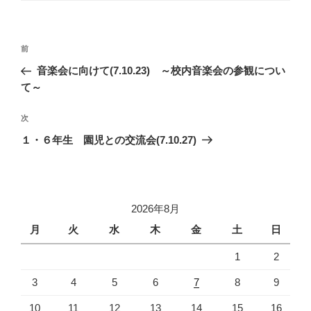
リ
ー
投
過
前
稿
去
音楽会に向けて(7.10.23) ～校内音楽会の参観につい
ナ
の
て～
ビ
投
稿
ゲ
次
次
の
ー
１・６年生 園児との交流会(7.10.27)
投
シ
稿
ョ
ン
2026年8月
月
火
水
木
金
土
日
1
2
3
4
5
6
7
8
9
10
11
12
13
14
15
16