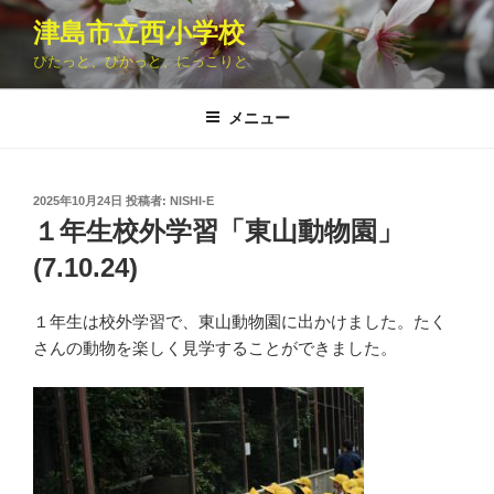
コ
津島市立西小学校
ン
ぴたっと、ぴかっと、にっこりと
テ
ン
ツ
メニュー
へ
ス
キ
投
2025年10月24日
投稿者:
NISHI-E
稿
ッ
１年生校外学習「東山動物園」
日:
プ
(7.10.24)
１年生は校外学習で、東山動物園に出かけました。たく
さんの動物を楽しく見学することができました。